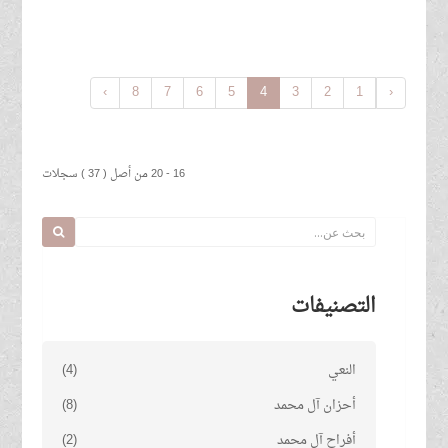
›
8
7
6
5
4
3
2
1
‹
16 - 20 من أصل ( 37 ) سجلات
التصنيفات
النعي
(4)
أحزان آل محمد
(8)
أفراح آل محمد
(2)