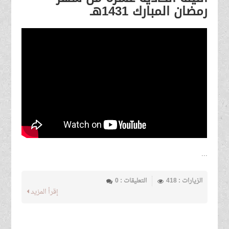
رمضان المبارك 1431هـ
...
الزيارات : 418
التعليقات : 0
إقرأ المزيد