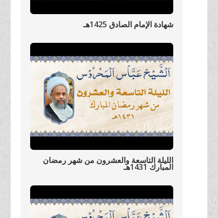
شهادة الإمام الصادق 1425هـ
الليلة التاسعة والعشرون من شهر رمضان
المبارك 1431هـ