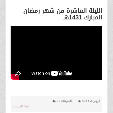
الليلة العاشرة من شهر رمضان
المبارك 1431هـ
...
الزيارات : 435
التعليقات : 0
إقرأ المزيد