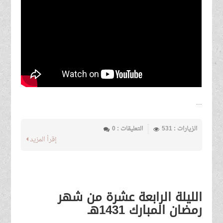
...
الزيارات : 531
التعليقات : 0
إقرأ المزيد
الليلة الرابعة عشرة من شهر
رمضان المبارك 1431هـ