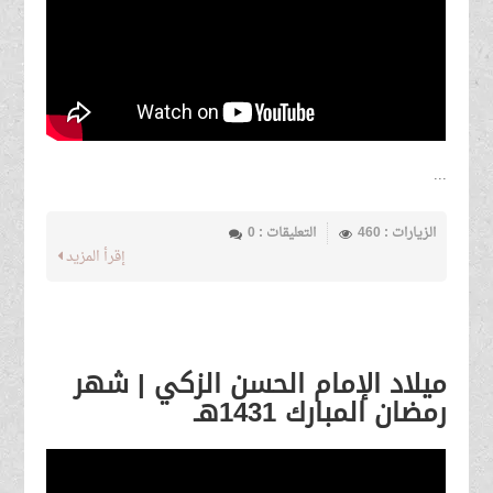
...
الزيارات : 460
التعليقات : 0
إقرأ المزيد
ميلاد الإمام الحسن الزكي | شهر
رمضان المبارك 1431هـ