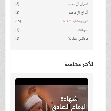
أحزان آل محمد
(8)
أفراح آل محمد
(2)
شهر رمضان 1431هـ
(25)
منوعات
(1)
مجالس متفرقة
(1)
الأكثر مشاهدة