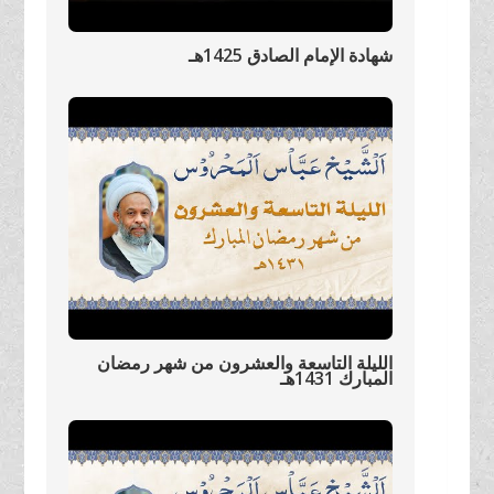
شهادة الإمام الصادق 1425هـ
الليلة التاسعة والعشرون من شهر رمضان
المبارك 1431هـ