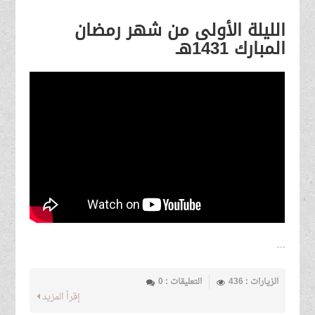
الليلة الأولى من شهر رمضان
المبارك 1431هـ
...
الزيارات : 436
التعليقات : 0
إقرأ المزيد