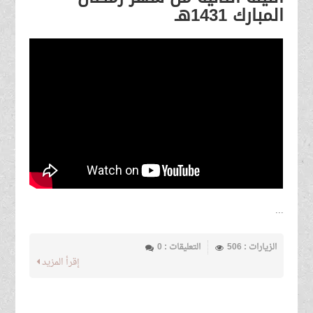
المبارك 1431هـ
...
الزيارات : 506
التعليقات : 0
إقرأ المزيد