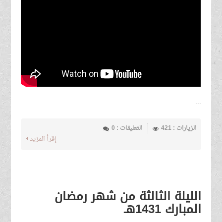
...
الزيارات : 421
التعليقات : 0
إقرأ المزيد
الليلة الثالثة من شهر رمضان
المبارك 1431هـ