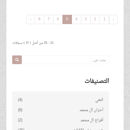
›
8
7
6
5
4
3
2
1
‹
21 - 25 من أصل ( 37 ) سجلات
التصنيفات
النعي
(4)
أحزان آل محمد
(8)
أفراح آل محمد
(2)