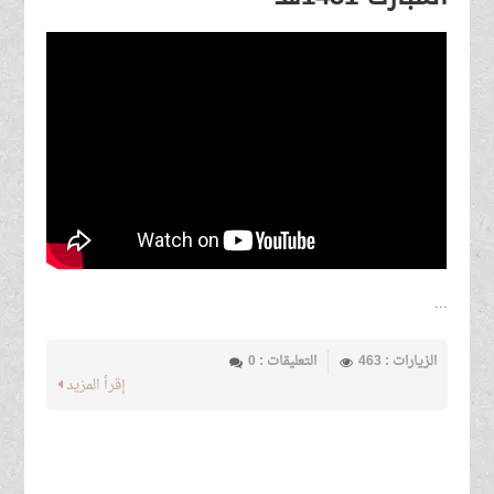
...
الزيارات : 463
التعليقات : 0
إقرأ المزيد