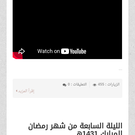
...
الزيارات : 455
التعليقات : 0
إقرأ المزيد
الليلة السابعة من شهر رمضان
المبارك 1431هـ