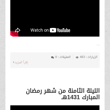
...
الزيارات : 463
التعليقات : 0
إقرأ المزيد
الليلة الثامنة من شهر رمضان
المبارك 1431هـ