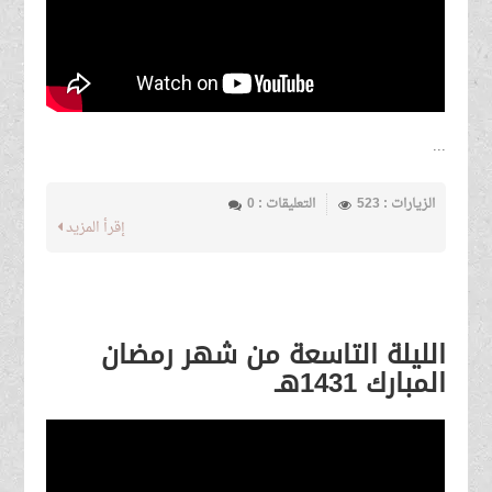
...
الزيارات : 523
التعليقات : 0
إقرأ المزيد
الليلة التاسعة من شهر رمضان
المبارك 1431هـ