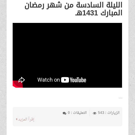
الليلة السادسة من شهر رمضان
المبارك 1431هـ
...
الزيارات : 543
التعليقات : 0
إقرأ المزيد