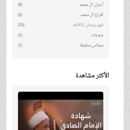
أحزان آل محمد
(8)
أفراح آل محمد
(2)
شهر رمضان 1431هـ
(25)
منوعات
(1)
مجالس متفرقة
(1)
الأكثر مشاهدة