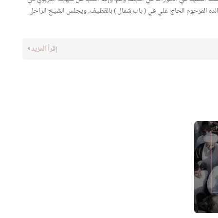
لده المرحوم الحاج علي في ( باب شمال ) بالقطيف, ويجلس الشيخ الراحل
إقرأ المزيد