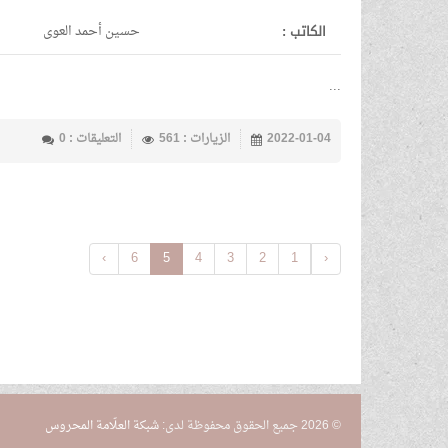
الكاتب :
حسين أحمد العوى
...
2022-01-04
الزيارات : 561
التعليقات : 0
›
6
5
4
3
2
1
‹
© 2026 جميع الحقوق محفوظة لدى:
شبكة العلّامة المحروس