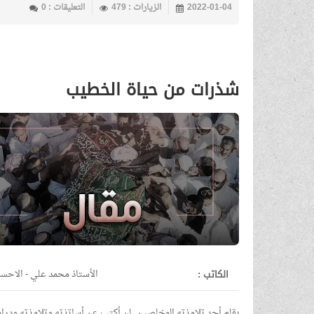
2022-01-04
الزيارات : 479
التعليقات : 0
شذرات من حياة الخطيب
الكاتب :
الأستاذ محمد علي - الاحسا
بقلم أحد تلامذته المخلصين..لن أكتب عن أساتذته وتلامذته ودرا