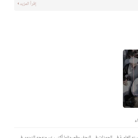
إقرأ المزيد
ء
سته العلمية في الحوزات في النجف وقم، وإنما أكتب عن منهجه التربوي في