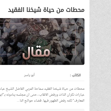
محطات من حياة شيخنا الفقيد
الكاتب :
أبو ياسر
محطات من حياة شيخنا الفقيد سماحة المربي الفاضل الشيخ عباس
عبارات نكران الذات ورفض الالقاب ، حتى ان مجلسه ينادونه بـ"اب
المعارف" لكنه رفض الظهور فيها. قضاء حوائج النا...