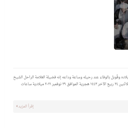
 دينه ومجتمعه وأعطى لبلاده وقُوبل بالوفاء عند رحيله وساعة وداعه إنه فضيلة العلامة الراحل الشيخ
والخطيب المفوه/ عباس بن علي بن عبدالله المحروس. عصر يوم الاثنين ٢٤ ربيع الآخر ١٤٤٣ هجرية الموافق ٢٩ نوفمبر ٢٠٢١ ميلادية ساعات
إقرأ المزيد