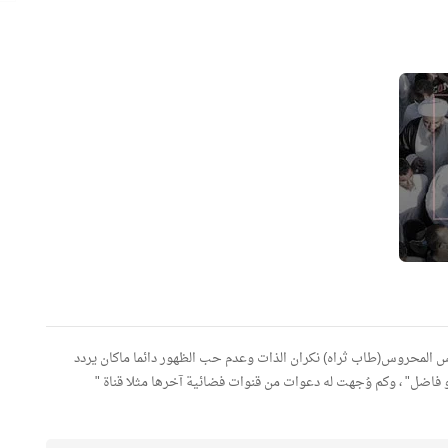
 المحروس(طاب ثراه) نكران الذات وعدم حب الظهور دائما ماكان يردد
و فاضل" ، وكم وُجهت له دعوات من قنوات فضائية آخرها مثلا قناة "