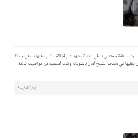
1- رحم الله سماحة الشيخ عباس المحروس برحمته الواسعة. الصورة المرفقة جمعتني به في مدينة مشهد عام 2014م وكان وقتها يصغي جيدًا
ن يلقيها في مسجد الشيخ أمان بالشويكة وكنت أستفيد من مواضيعه فائدة
إقرأ المزيد